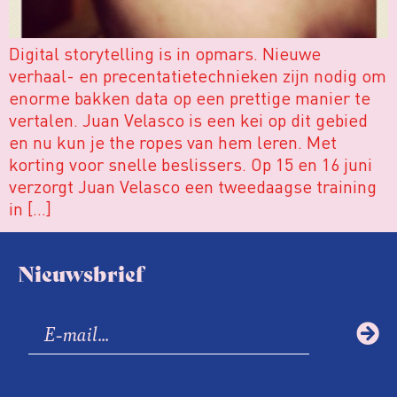
Digital storytelling is in opmars. Nieuwe
verhaal- en precentatietechnieken zijn nodig om
enorme bakken data op een prettige manier te
vertalen. Juan Velasco is een kei op dit gebied
en nu kun je the ropes van hem leren. Met
korting voor snelle beslissers. Op 15 en 16 juni
verzorgt Juan Velasco een tweedaagse training
in […]
Nieuwsbrief