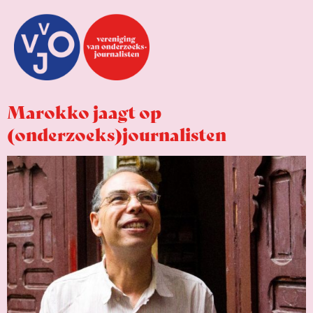
Marokko jaagt op
(onderzoeks)journalisten