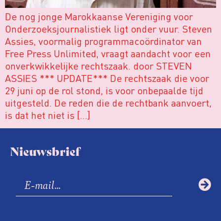
De nog jonge Marokkaanse Vereniging voor
Onderzoeksjournalistiek ligt onder vuur. Steven
Assies, voormalig programmacoördinator van
Free Press Unlimited, vraagt aandacht voor een
onverkwikkelijke rechtszaak. door STEVEN
ASSIES *** UPDATE*** De rechtszaak die voor
29 juni op de rol stond, is voor onbepaalde tijd
uitgesteld. De reden die de rechtbank aanvoert,
is dat het niet is […]
Nieuwsbrief