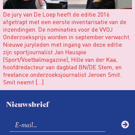
De jury van De Loep heeft de editie 2016
afgetrapt met een eerste inventarisatie van de
inzendingen. De nominaties voor de VVOJ
Onderzoeksprijs worden in september verwacht.
Nieuwe juryleden met ingang van deze editie
zijn sportjournalist Jan Hauspie
(Sport/Voetbalmagazine), Hille van der Kaa,
hoofdredacteur van dagblad BN/DE Stem, en
freelance onderzoeksjournalist Jeroen Smit.
Smit neemt […]
Nieuwsbrief