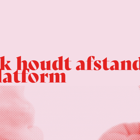
ek houdt afstan
latform