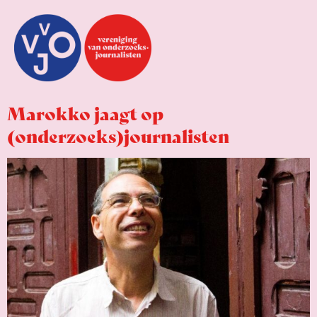
Marokko jaagt op
(onderzoeks)journalisten