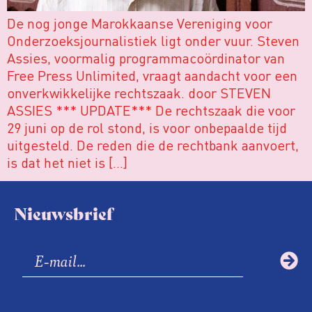
De nog jonge Marokkaanse Vereniging voor
Onderzoeksjournalistiek ligt onder vuur. Steven
Assies, voormalig programmacoördinator van
Free Press Unlimited, vraagt aandacht voor een
onverkwikkelijke rechtszaak. door STEVEN
ASSIES *** UPDATE*** De rechtszaak die voor
29 juni op de rol stond, is voor onbepaalde tijd
uitgesteld. De reden die de rechtbank aanvoert,
is dat het niet is […]
Nieuwsbrief