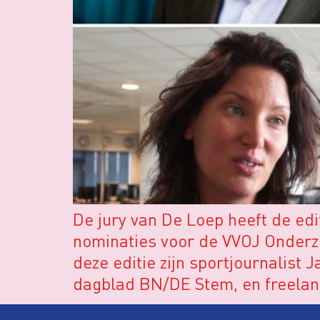
De jury van De Loep heeft de edi
nominaties voor de VVOJ Onderz
deze editie zijn sportjournalist
dagblad BN/DE Stem, en freelanc