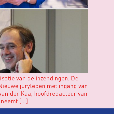
isatie van de inzendingen. De
Nieuwe juryleden met ingang van
e van der Kaa, hoofdredacteur van
 neemt […]