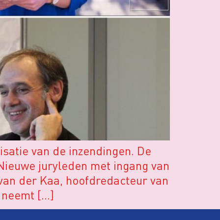
isatie van de inzendingen. De
Nieuwe juryleden met ingang van
e van der Kaa, hoofdredacteur van
 neemt […]