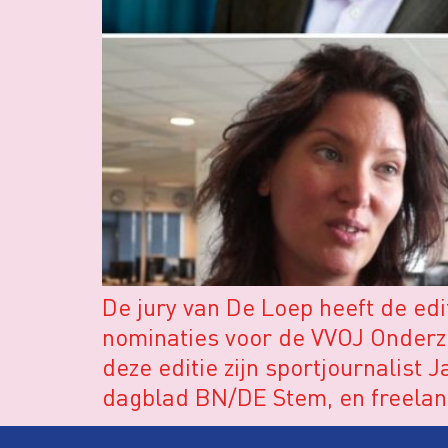
De jury van De Loep heeft de edi
nominaties voor de VVOJ Onderz
deze editie zijn sportjournalist
dagblad BN/DE Stem, en freelanc