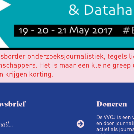
sborder onderzoeksjournalistiek, tegels l
nschappers. Het is maar een kleine greep 
 krijgen korting.
wsbrief
Doneren
De VVOJ is een 
en door journali
actief als journ