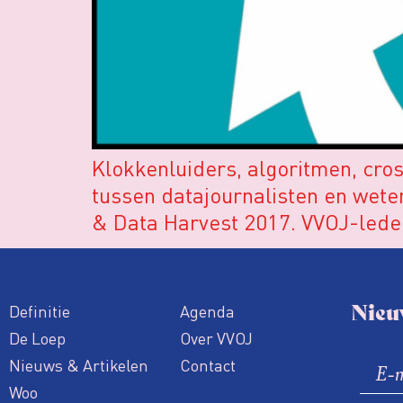
Klokkenluiders, algoritmen, cros
tussen datajournalisten en wete
& Data Harvest 2017. VVOJ-leden
Nieu
Definitie
Agenda
De Loep
Over VVOJ
Nieuws & Artikelen
Contact
Woo