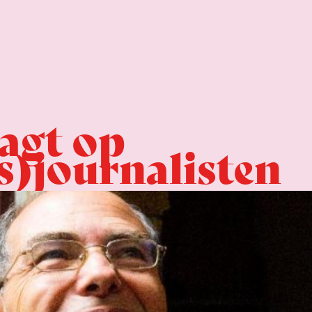
agt op
)journalisten