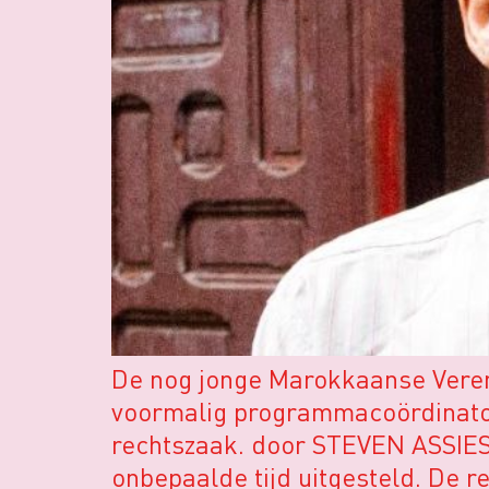
De nog jonge Marokkaanse Vereni
voormalig programmacoördinator
rechtszaak. door STEVEN ASSIES 
onbepaalde tijd uitgesteld. De re