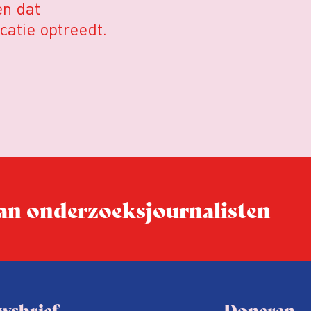
en dat
catie optreedt.
 van onderzoeks­journalisten
wsbrief
Doneren