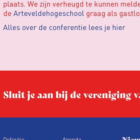
plaats. We zijn verheugd te kunnen meld
de
Arteveldehogeschool
graag als gastlo
Alles over de conferentie lees je hier
Sluit je aan bij de vereniging
Nieu
Definitie
Agenda