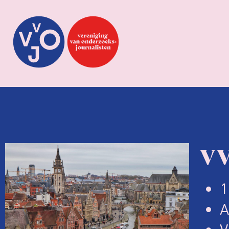
VV
1
A