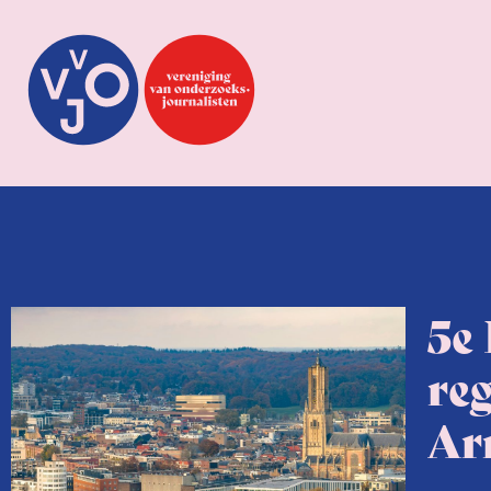
5e
re
Ar