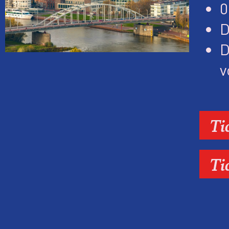
0
D
D
v
Ti
Ti