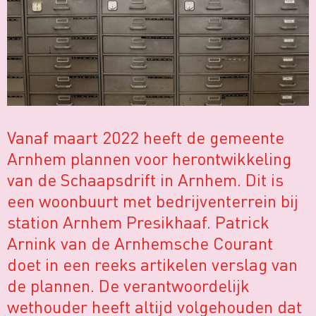
Vanaf maart 2022 heeft de gemeente
Arnhem plannen voor herontwikkeling
van de Schaapsdrift in Arnhem. Dit is
een woonbuurt met bedrijventerrein bij
station Arnhem Presikhaaf. Patrick
Arnink van de Arnhemsche Courant
doet in een reeks artikelen verslag van
de plannen. De verantwoordelijk
wethouder heeft altijd volgehouden dat