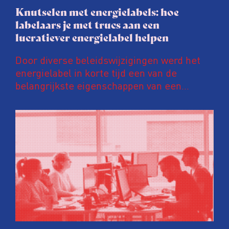
Knutselen met energielabels: hoe
labelaars je met trucs aan een
lucratiever energielabel helpen
Door diverse beleidswijzigingen werd het
energielabel in korte tijd een van de
belangrijkste eigenschappen van een
woning. Een ‘groener’ energielabel kan de
prijs van een huis en huurinkomsten met
tienduizenden euro’s opschroeven. Daar
wordt door energielabelaars en
vastgoedpartijen gretig op ingespeeld, blijkt
uit onderzoek van het FD. Tienduizenden
labels vallen op dubieuze wijze nét in een
groenere labelletter.