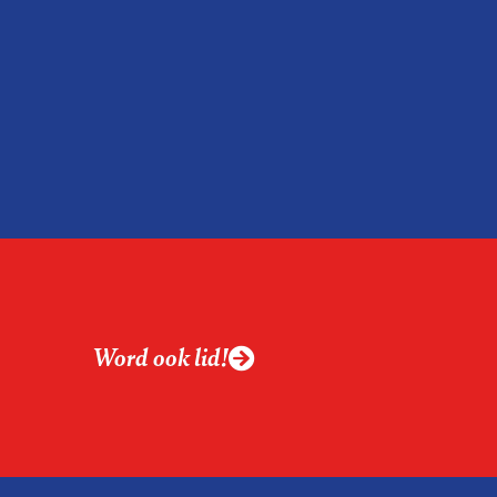
Franse krant Le
ubliceerd werd door
en in De Groene
cieele Dagblad.
Word ook lid!