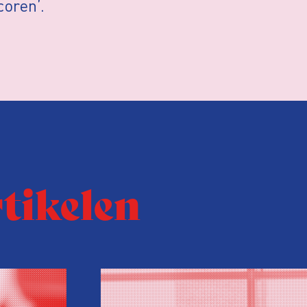
oren’.
rtikelen