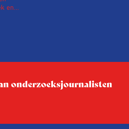
ek en
media onder leiding van de 
Monde dat in Nederland gep
defensie
Investico- en FD-journalist
Amsterdammer en het Finan
k in de
eërs
eren.
 van onderzoeksjournalisten