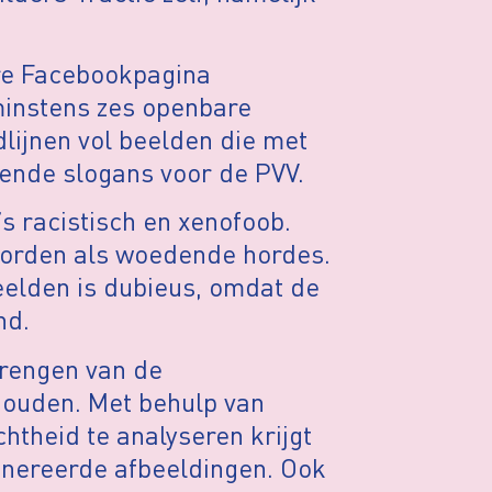
ire Facebookpagina
minstens zes openbare
dlijnen vol beelden die met
vende slogans voor de PVV.
’s racistisch en xenofoob.
worden als woedende hordes.
elden is dubieus, omdat de
nd.
brengen van de
houden. Met behulp van
theid te analyseren krijgt
genereerde afbeeldingen. Ook