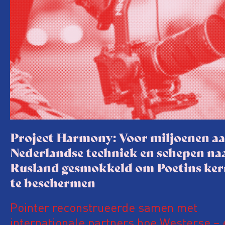
Project Harmony: Voor miljoenen a
Nederlandse techniek en schepen na
Rusland gesmokkeld om Poetins ker
te beschermen
Pointer reconstrueerde samen met
internationale partners hoe Westerse – 