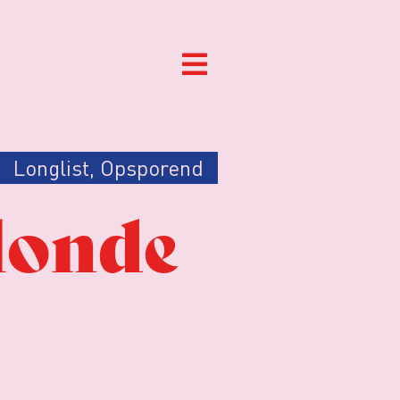
Longlist
,
Opsporend
londe