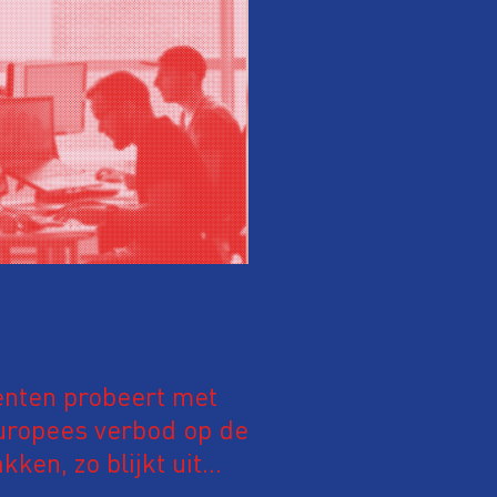
nten probeert met
uropees verbod op de
ken, zo blijkt uit
n 29 verschillende