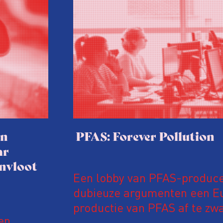
an
PFAS: Forever Pollution
ar
nvloot
Een lobby van PFAS-produce
dubieuze argumenten een E
productie van PFAS af te zwak
en
internationaal onderzoek va