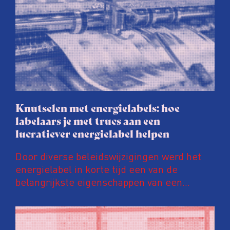
Knutselen met energielabels: hoe
labelaars je met trucs aan een
lucratiever energielabel helpen
Door diverse beleidswijzigingen werd het
energielabel in korte tijd een van de
belangrijkste eigenschappen van een
woning. Een ‘groener’ energielabel kan de
prijs van een huis en huurinkomsten met
tienduizenden euro’s opschroeven. Daar