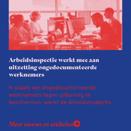
wordt door energielabelaars en
vastgoedpartijen gretig op ingespeeld, blijkt
uit onderzoek van het FD. Tienduizenden
labels vallen op dubieuze wijze nét in een
groenere labelletter.
Arbeidsinspectie werkt mee aan
uitzetting ongedocumenteerde
werknemers
In plaats van ongedocumenteerde
werknemers tegen uitbuiting te
beschermen, werkt de Arbeidsinspectie
mee aan hun uitzetting. De inspectie werkt
daarvoor intensief samen met de
Meer nieuws en artikelen
Vreemdelingenpolitie. Niet alleen gaan ze