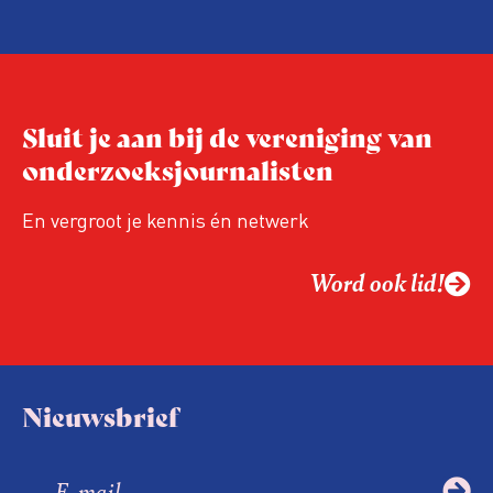
samen op controle, ook doet de
Arbeidsinspectie – als inspecteurs een
ongedocumenteerde werknemer
tegenkomen – regelmatig zogenoemde
‘collegiale meldingen’ bij de
Sluit je aan bij de vereniging van
Vreemdelingenpolitie.
onderzoeksjournalisten
En vergroot je kennis én netwerk
Word ook lid!
Nieuwsbrief