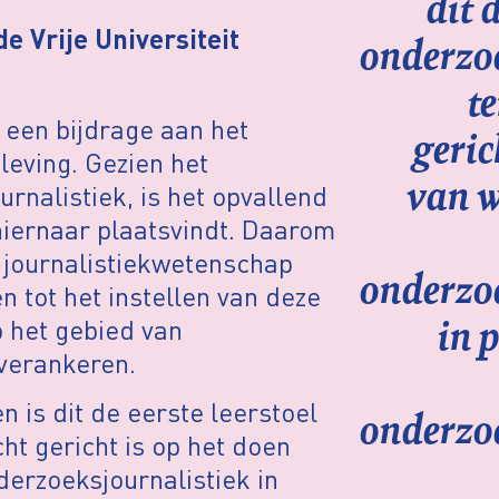
dit d
onderzoe
e Vrije Universiteit
te
k een bijdrage aan het
geric
eving. Gezien het
van w
nalistiek, is het opvallend
iernaar plaatsvindt. Daarom
journalistiekwetenschap
onderzoe
n tot het instellen van deze
in 
 het gebied van
 verankeren.
n is dit de eerste leerstoel
onderzoe
ht gericht is op het doen
erzoeksjournalistiek in