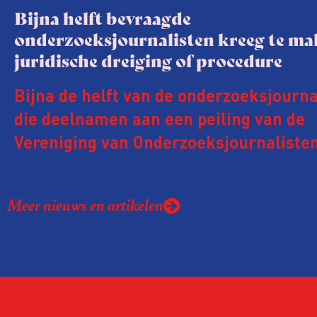
Bijna helft bevraagde
onderzoeksjournalisten kreeg te m
juridische dreiging of procedure
Bijna de helft van de onderzoeksjourna
die deelnamen aan een peiling van de
Vereniging van Onderzoeksjournalisten
kreeg de afgelopen twee jaar te make
juridische dreiging of een juridische p
Meer nieuws en artikelen
rond het eigen werk. Dat kost journalis
ook ervaren zij stress en soms worden
publicaties aangepast of gaat de hele p
zelfs niet door.