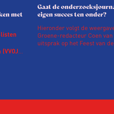
Gaat de onderzoeksjourna
aken met
eigen succes ten onder?
Hieronder volgt de weergav
Groene-redacteur Coen van d
listen
uitsprak op het Feest van de
Onderzoeksjournalistiek op 
 (VVOJ)
n met
Coen uit zijn zorgen over de 
macht, de pers en het publi
rocedure
drie punten:
ten tijd,
Niet de maker, maar de o
ublicatie
dit moment
Hoe blijft Onderzoeksjourn
tijden van nieuwe verzuil