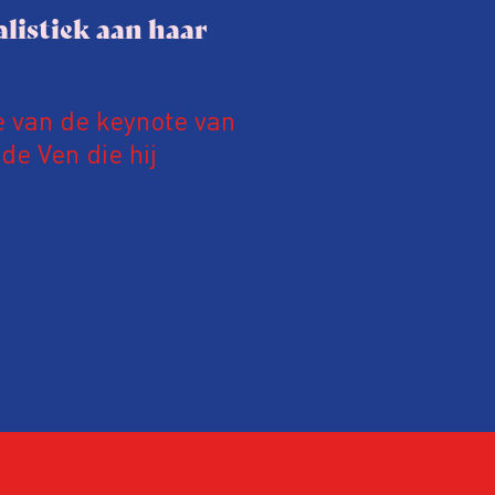
listiek aan haar
e van de keynote van
e Ven die hij
19 juni 2026.
relatie tussen de
ek aan de hand van
ntvanger verandert op
alistiek relevant in
ing?