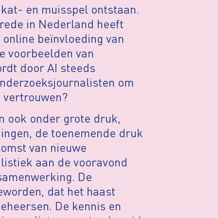
 kat- en muisspel ontstaan.
trede in Nederland heeft
online beïnvloeding van
De voorbeelden van
ordt door AI steeds
 onderzoeksjournalisten om
e vertrouwen?
n ook onder grote druk,
gingen, de toenemende druk
komst van nieuwe
listiek aan de vooravond
n samenwerking. De
geworden, dat het haast
beheersen. De kennis en