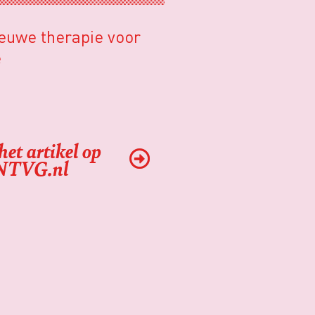
ieuwe therapie voor
e
het artikel op
NTVG.nl