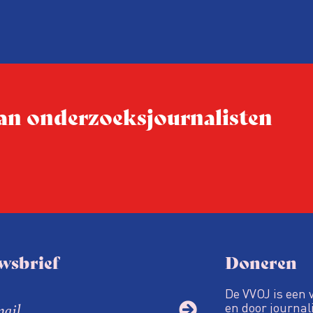
 blijkt
tegenkomen – regelmatig 
 labels
‘collegiale meldingen’ bij de
nere
Vreemdelingenpolitie.
 van onderzoeksjournalisten
wsbrief
Doneren
De VVOJ is een 
en door journali