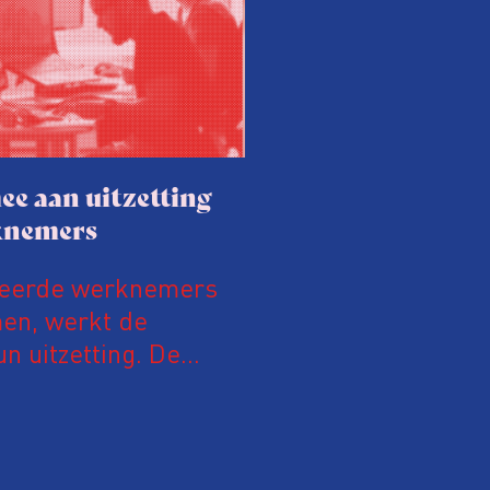
ee aan uitzetting
knemers
teerde werknemers
men, werkt de
n uitzetting. De
tensief samen met de
alleen gaan ze samen
eidsinspectie – als
menteerde werknemer