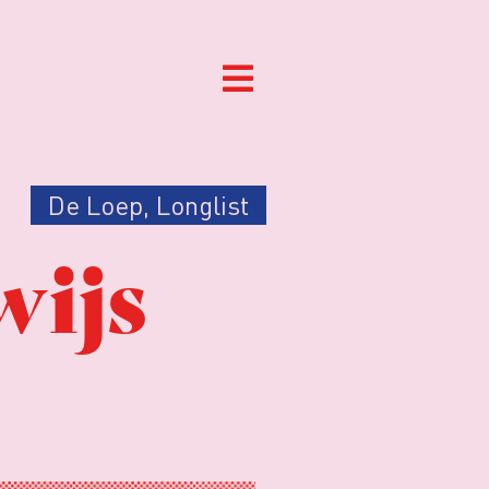
De Loep
,
Longlist
wijs