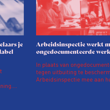
elaars je
Arbeidsinspectie werkt m
label
ongedocumenteerde wer
In plaats van ongedocumen
t
tegen uitbuiting te bescher
Arbeidsinspectie mee aan hu
ning.
inspectie werkt daarvoor in
van een
Vreemdelingenpolitie. Niet 
n euro’s
op controle, ook doet de Arb
abelaars
inspecteurs een ongedocu