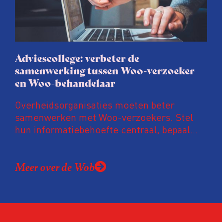
Adviescollege: verbeter de
samenwerking tussen Woo-verzoeker
en Woo-behandelaar
Overheidsorganisaties moeten beter
samenwerken met Woo-verzoekers. Stel
hun informatiebehoefte centraal, bepaal
samen hoe die het beste kan worden
vervuld en lever vervolgens ook. Volg voor
Meer over de Wob
de samenwerking bovendien een openbare
leidraad, zodat beide partijen weten wat ze
van elkaar mogen verwachten.