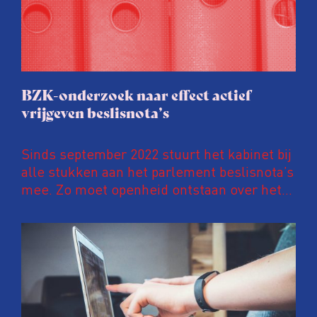
BZK-onderzoek naar effect actief
vrijgeven beslisnota’s
Sinds september 2022 stuurt het kabinet bij
alle stukken aan het parlement beslisnota’s
mee. Zo moet openheid ontstaan over het
besluitvormingsproces erachter. De
maatregel had het kabinet begin 2021
toegezegd na het rapport ‘Ongekend
Onrecht’ over het toeslagenschandaal.