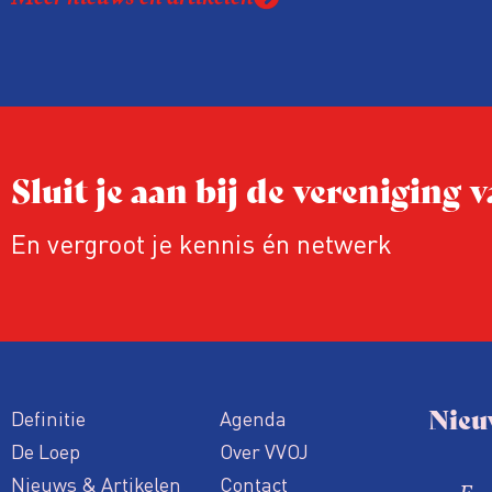
en vastgoedpartijen gretig op ingespeeld,
uit onderzoek van het FD. Tienduizenden
vallen op dubieuze wijze nét in een groe
labelletter.
Sluit je aan bij de vereniging
En vergroot je kennis én netwerk
Nieu
Definitie
Agenda
De Loep
Over VVOJ
Nieuws & Artikelen
Contact