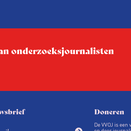
inspecteurs een ongedocu
 blijkt
tegenkomen – regelmatig 
 labels
‘collegiale meldingen’ bij de
nere
Vreemdelingenpolitie.
 van onderzoeksjournalisten
wsbrief
Doneren
De VVOJ is een 
en door journali