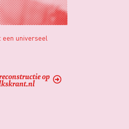
t een universeel
 reconstructie op
lkskrant.nl