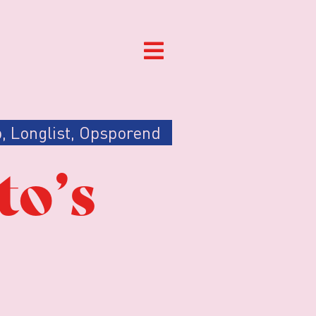
p
,
Longlist
,
Opsporend
to’s