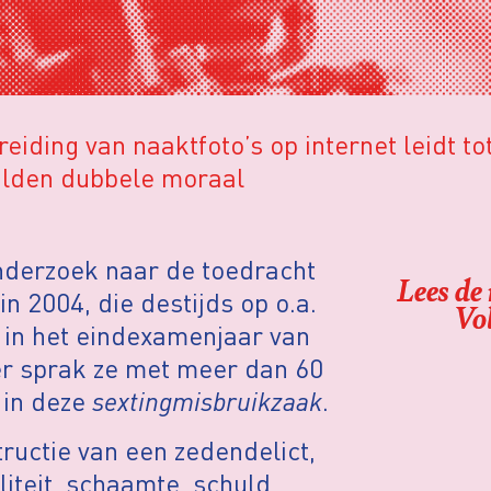
iding van naaktfoto’s op internet leidt to
hulden dubbele moraal
nderzoek naar de toedracht
Lees de
n 2004, die destijds op o.a.
Vo
t in het eindexamenjaar van
er sprak ze met meer dan 60
 in deze
sextingmisbruikzaak
.
tructie van een zedendelict,
iteit, schaamte, schuld