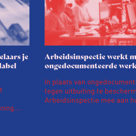
elaars je
Arbeidsinspectie werkt m
label
ongedocumenteerde wer
In plaats van ongedocumen
t
tegen uitbuiting te bescher
Arbeidsinspectie mee aan hu
ning.
inspectie werkt daarvoor in
van een
Vreemdelingenpolitie. Niet 
n euro’s
op controle, ook doet de Arb
abelaars