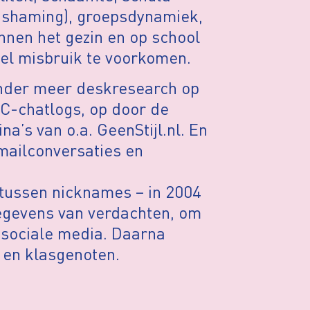
t shaming), groepsdynamiek,
nnen het gezin en op school
eel misbruik te voorkomen.
nder meer deskresearch op
RC-chatlogs, op door de
’s van o.a. GeenStijl.nl. En
mailconversaties en
tussen nicknames – in 2004
egevens van verdachten, om
 sociale media. Daarna
 en klasgenoten.