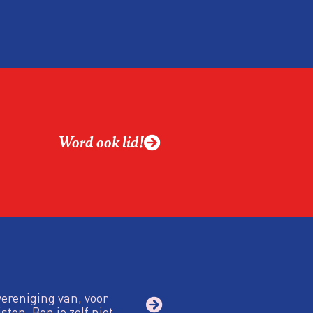
menteerde werknemer
zogenoemde
Word ook lid!
vereniging van, voor
sten. Ben je zelf niet