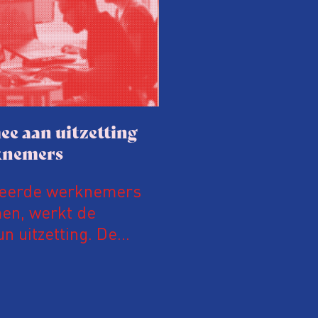
ee aan uitzetting
knemers
teerde werknemers
men, werkt de
n uitzetting. De
tensief samen met de
alleen gaan ze samen
eidsinspectie – als