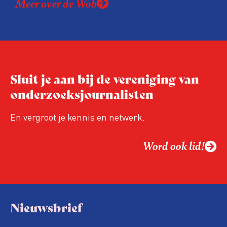
Meer over de Wob
de samenwerking bovendien een openbare
leidraad, zodat beide partijen weten wat ze
van elkaar mogen verwachten.
Sluit je aan bij de vereniging van
onderzoeksjournalisten
En vergroot je kennis en netwerk.
Word ook lid!
Nieuwsbrief