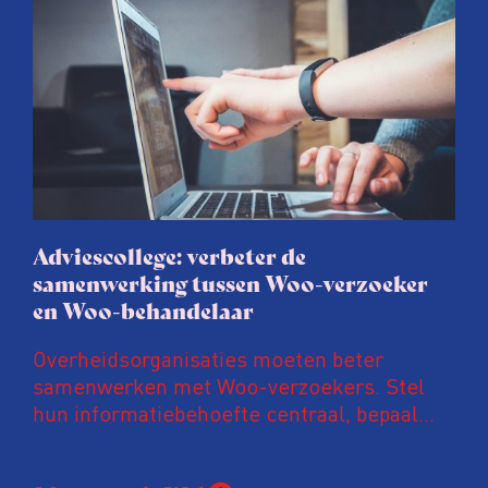
toegezegd na het rapport ‘Ongekend
Onrecht’ over het toeslagenschandaal.
Adviescollege: verbeter de
samenwerking tussen Woo-verzoeker
en Woo-behandelaar
Overheidsorganisaties moeten beter
samenwerken met Woo-verzoekers. Stel
hun informatiebehoefte centraal, bepaal
samen hoe die het beste kan worden
vervuld en lever vervolgens ook. Volg voor