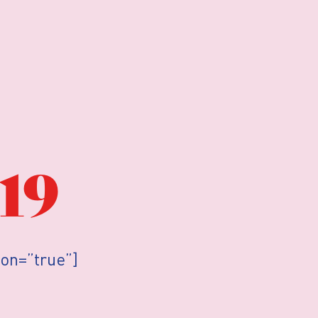
19
ion=”true”]