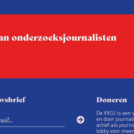
 van onderzoeksjournalisten
wsbrief
Doneren
De VVOJ is een 
en door journali
actief als journ
lobby voor meer