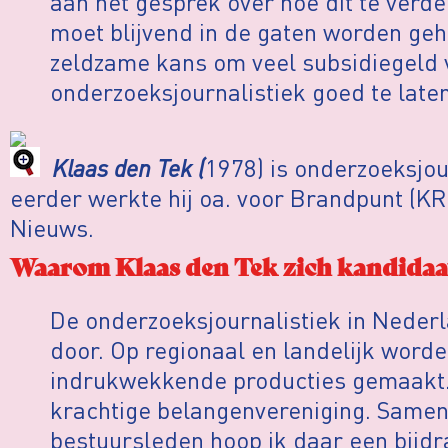
aan het gesprek over hoe dit te verde
moet blijvend in de gaten worden g
zeldzame kans om veel subsidiegeld 
onderzoeksjournalistiek goed te late
Klaas den Tek (
1978) is onderzoeksjou
eerder werkte hij oa. voor Brandpunt (K
Nieuws.
Waarom Klaas den Tek zich kandidaat
De onderzoeksjournalistiek in Neder
door. Op regionaal en landelijk worde
indrukwekkende producties gemaakt.
krachtige belangenvereniging. Same
bestuursleden hoop ik daar een bijd