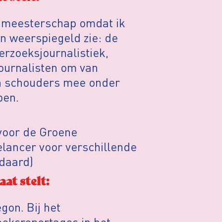
ngmeesterschap omdat ik
en weerspiegeld zie: de
rzoeksjournalistiek,
ournalisten om van
jn schouders mee onder
pen.
 voor de Groene
lancer voor verschillende
ndaard)
at stelt:
gon. Bij het
oeksreportages in het