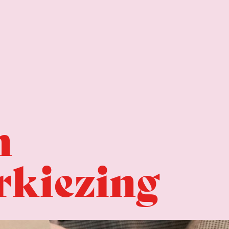
n
rkiezing