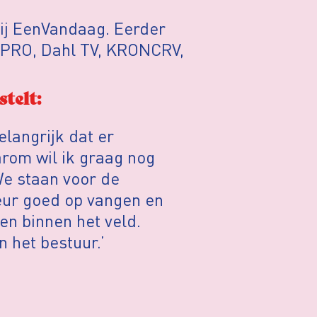
bij EenVandaag.
Eerder
VPRO, Dahl TV, KRONCRV,
telt:
elangrijk dat er
aarom wil ik graag nog
 We staan voor de
teur goed op vangen en
gen binnen het veld.
 het bestuur.’