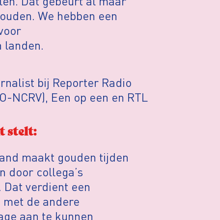
len. Dat gebeurt al maar
ehouden. We hebben een
voor
n landen.
rnalist bij Reporter Radio
RO-NCRV), Een op een en RTL
 stelt:
land maakt gouden tijden
n door collega’s
 Dat verdient een
n met de andere
rage aan te kunnen