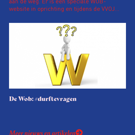
aan de weg. Er is een speciale WOB-
website in oprichting en tijdens de VVOJ
Conferentie Onderzoeksjournalistiek 2018
was de werkgroep ook al actief.
Werkgroeplid Liset Hamming blogt.
De Wob: #durftevragen
Meer nieuws en artikelen