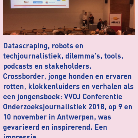
Datascraping, robots en
techjournalistiek, dilemma’s, tools,
podcasts en stakeholders.
Crossborder, jonge honden en ervaren
rotten, klokkenluiders en verhalen als
een jongensboek: VVOJ Conferentie
Onderzoeksjournalistiek 2018, op 9 en
10 november in Antwerpen, was
gevarieerd en inspirerend. Een