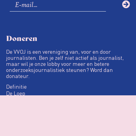
Doneren
De VVOJ is een vereniging van, voor en door
journalisten. Ben je zelf niet actief als journalist,
maar wil je onze lobby voor meer en betere
onderzoeksjournalistiek steunen? Word dan
donateur.
Definitie
De Loep
Nieuws & Artikelen
Woo
Agenda
Over VVOJ
Contact