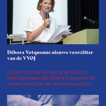
Débora Votquenne nieuwe voorzitter
van de VVOJ
Tijdens de Loep-uitreiking op 20 juni is
bekendgemaakt dat Débora Votquenne de
nieuwe voorzitter van de Vereniging Van
Onderzoeksjournalisten is. Zij volgt Evert
de Vos op, die 10 jaar lang de
voorzittershamer hanteerde.