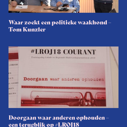
Waar zoekt een politieke waakhond –
Tom Kunzler
Doorgaan waar anderen ophouden –
een terugblik op #LROJ18