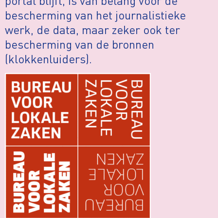
portal blijft, is van belang voor de
bescherming van het journalistieke
werk, de data, maar zeker ook ter
bescherming van de bronnen
(klokkenluiders).