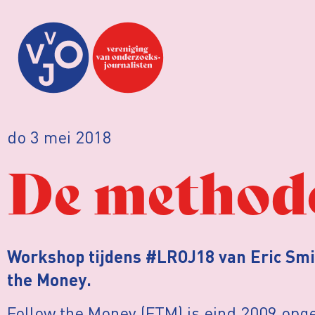
do 3 mei 2018
De method
Workshop tijdens #LROJ18 van Eric Smi
the Money.
Follow the Money (FTM) is eind 2009 opge