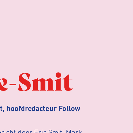
e-Smit
t, hoofdredacteur Follow
richt door Eric Smit, Mark