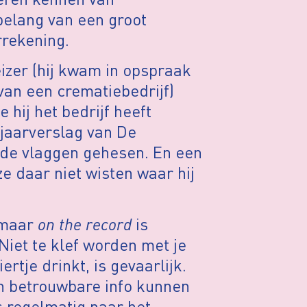
belang van een groot
rrekening.
izer (hij kwam in opspraak
van een crematiebedrijf)
 hij het bedrijf heeft
 jaarverslag van De
ode vlaggen gehesen. En een
e daar niet wisten waar hij
 maar
on the record
is
iet te klef worden met je
rtje drinkt, is gevaarlijk.
an betrouwbare info kunnen
 regelmatig naar het