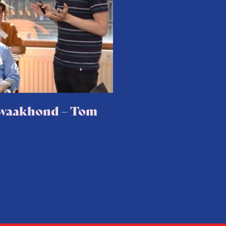
e waakhond – Tom