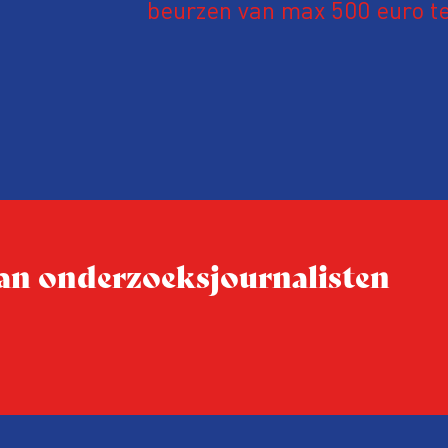
beurzen van max 500 euro te
leden. Het gaat hierbij om t
een bijdrage in de reis- en v
250).
 van onderzoeksjournalisten