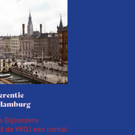
erentie
m Hamburg
 Bijzondere
lt de VVOJ een tiental