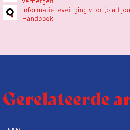
verbergen.’
Informatiebeveiliging voor (o.a.) jo
Handbook
Gerelateerde a
ALV