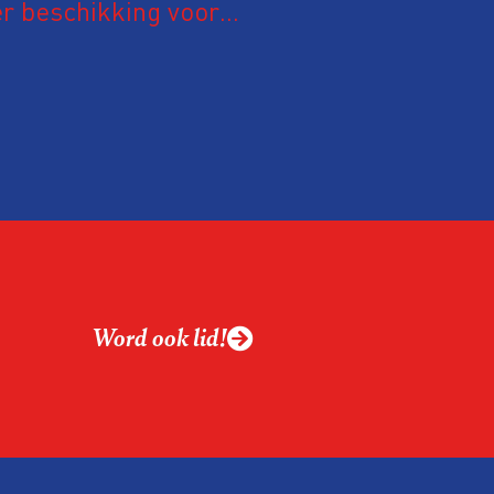
r beschikking voor
oegang (250 euro) en
erblijfkosten (max.
Word ook lid!