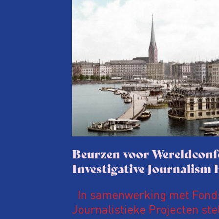
Beurzen voor Wereldconf
Investigative Journalis
In samenwerking met Fonds
Journalistieke Projecten ste