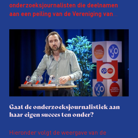
onderzoeksjournalisten die deelnamen
aan een peiling van de Vereniging van
Onderzoeksjournalisten (VVOJ) kreeg de
afgelopen twee jaar te maken met
juridische dreiging of een juridische
procedure rond het eigen werk. Dat kost
journalisten tijd, ook ervaren zij stress en
soms worden publicaties aangepast of
gaat de hele publicatie zelfs niet door.
Gaat de onderzoeksjournalistiek aan
haar eigen succes ten onder?
Hieronder volgt de weergave van de