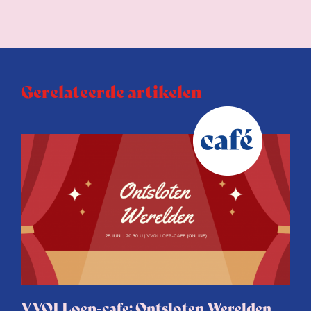
Gerelateerde artikelen
VVOJ Loep-cafe: Ontsloten Werelden