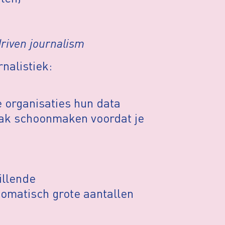
driven journalism
rnalistiek:
 organisaties hun data
aak schoonmaken voordat je
illende
omatisch grote aantallen