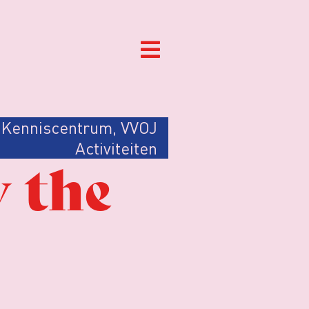
Kenniscentrum
,
VVOJ
Activiteiten
w the