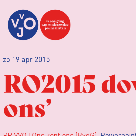
zo 19 apr 2015
RO2015 dow
ons’
PP VVOJ Ons kent ons (BvdG)
. Powerpoin