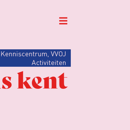
Kenniscentrum
,
VVOJ
Activiteiten
s kent