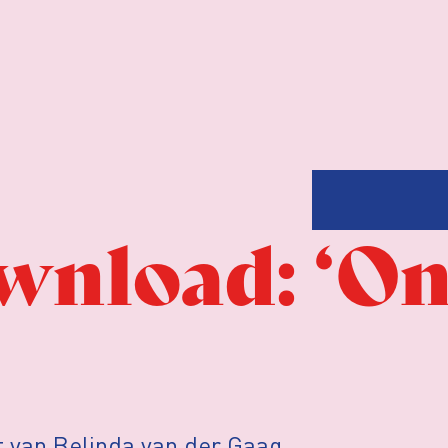
nload: ‘On
t van Belinda van der Gaag,