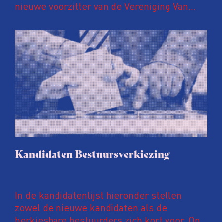
nieuwe voorzitter van de Vereniging Van
Onderzoeksjournalisten is. Zij volgt Evert
de Vos op, die 10 jaar lang de
voorzittershamer hanteerde.
Kandidaten Bestuursverkiezing
In de kandidatenlijst hieronder stellen
zowel de nieuwe kandidaten als de
herkiesbare bestuurders zich kort voor. Op