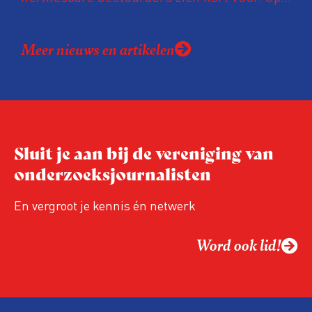
basis van deze informatie kunnen leden
tussen 5 en 15 mei digitaal hun stem
Meer nieuws en artikelen
uitbrengen. De uitslag wordt
bekendgemaakt op de Algemene
Ledenvergadering van 26 mei.
Sluit je aan bij de vereniging van
onderzoeksjournalisten
En vergroot je kennis én netwerk
Word ook lid!