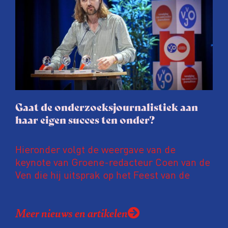
procedure rond het eigen werk. Dat kost
journalisten tijd, ook ervaren zij stress en
soms worden publicaties aangepast of
gaat de hele publicatie zelfs niet door.
Gaat de onderzoeksjournalistiek aan
haar eigen succes ten onder?
Hieronder volgt de weergave van de
keynote van Groene-redacteur Coen van de
Ven die hij uitsprak op het Feest van de
Onderzoeksjournalistiek op 19 juni 2026.
Coen uit zijn zorgen over de relatie tussen
Meer nieuws en artikelen
de macht, de pers en het publiek aan de