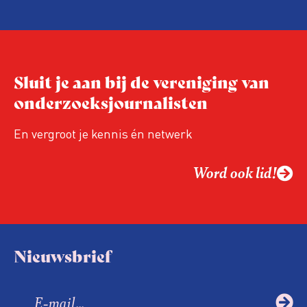
hand van drie punten:
Niet de maker, maar de ontvanger
verandert op dit moment
Hoe blijft Onderzoeksjournalistiek
Sluit je aan bij de vereniging van
relevant in tijden van nieuwe verzuiling?
onderzoeksjournalisten
Hoe moet de journalistiek omgaan met
een steeds onverschilligere macht?
En vergroot je kennis én netwerk
Word ook lid!
Nieuwsbrief