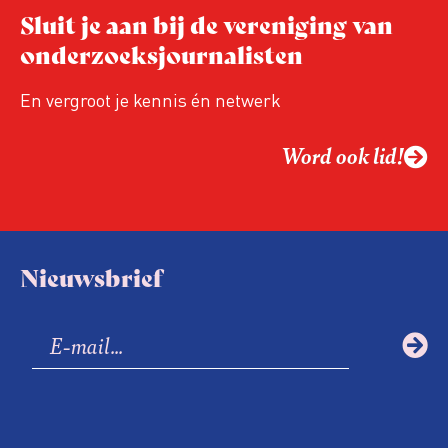
Hoe blijft Onderzoeksjournalistiek
Sluit je aan bij de vereniging van
relevant in tijden van nieuwe verzuiling?
onderzoeksjournalisten
Hoe moet de journalistiek omgaan met
een steeds onverschilligere macht?
En vergroot je kennis én netwerk
Word ook lid!
Nieuwsbrief