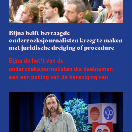
Bijna helft bevraagde
onderzoeksjournalisten kreeg te maken
met juridische dreiging of procedure
Bijna de helft van de
onderzoeksjournalisten die deelnamen
aan een peiling van de Vereniging van
Onderzoeksjournalisten (VVOJ) kreeg de
afgelopen twee jaar te maken met
juridische dreiging of een juridische
procedure rond het eigen werk. Dat kost
journalisten tijd, ook ervaren zij stress en
soms worden publicaties aangepast of