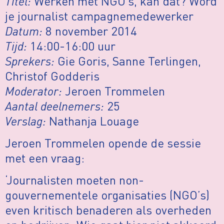
Titel:
Werken met NGO’s, kan dat? Word
je journalist campagnemedewerker
Datum:
8 november 2014
Tijd:
14:00-16:00 uur
Sprekers:
Gie Goris, Sanne Terlingen,
Christof Godderis
Moderator:
Jeroen Trommelen
Aantal deelnemers:
25
Verslag:
Nathanja Louage
Jeroen Trommelen opende de sessie
met een vraag:
‘Journalisten moeten non-
gouvernementele organisaties (NGO’s)
even kritisch benaderen als overheden