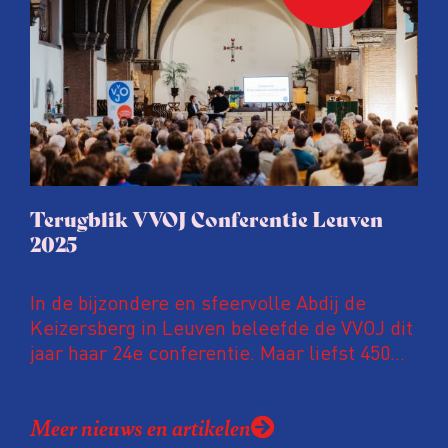
en urgente blik op de staat van ons vak.
Terugblik VVOJ Conferentie Leuven
2025
In de bijzondere en sfeervolle Abdij de
Keizersberg in Leuven beleefde de VVOJ dit
jaar haar 24e conferentie. Maar liefst 450
onderzoeksjournalisten uit Nederland en
Vlaanderen kwamen samen om hun
Meer nieuws en artikelen
expertise te delen en elkaar te ontmoeten.