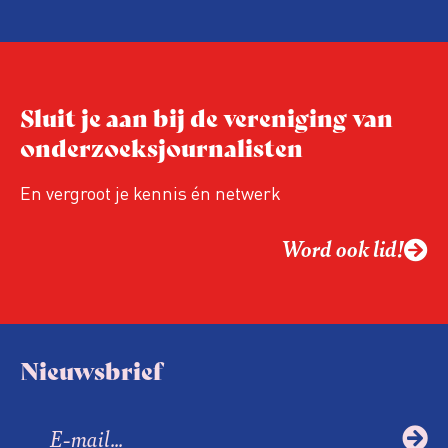
hand van drie punten:
Niet de maker, maar de ontvanger
verandert op dit moment
Hoe blijft Onderzoeksjournalistiek
Sluit je aan bij de vereniging van
relevant in tijden van nieuwe verzuiling?
onderzoeksjournalisten
Hoe moet de journalistiek omgaan met
een steeds onverschilligere macht?
En vergroot je kennis én netwerk
Word ook lid!
Nieuwsbrief