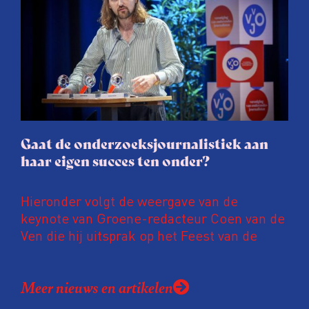
procedure rond het eigen werk. Dat kost
journalisten tijd, ook ervaren zij stress en
soms worden publicaties aangepast of
gaat de hele publicatie zelfs niet door.
Gaat de onderzoeksjournalistiek aan
haar eigen succes ten onder?
Hieronder volgt de weergave van de
keynote van Groene-redacteur Coen van de
Ven die hij uitsprak op het Feest van de
Onderzoeksjournalistiek op 19 juni 2026.
Coen uit zijn zorgen over de relatie tussen
Meer nieuws en artikelen
de macht, de pers en het publiek aan de