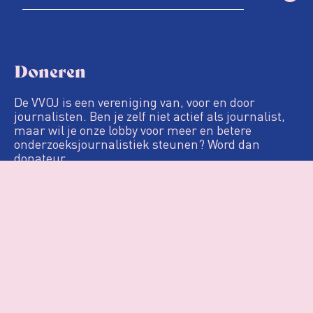
Doneren
De VVOJ is een vereniging van, voor en door
journalisten. Ben je zelf niet actief als journalist,
maar wil je onze lobby voor meer en betere
onderzoeksjournalistiek steunen? Word dan
donateur.
Definitie
De Loep
Nieuws & Artikelen
Woo
Agenda
Over VVOJ
Contact
Login