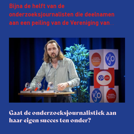
Bijna de helft van de
onderzoeksjournalisten die deelnamen
aan een peiling van de Vereniging van
Onderzoeksjournalisten (VVOJ) kreeg de
afgelopen twee jaar te maken met
juridische dreiging of een juridische
procedure rond het eigen werk. Dat kost
journalisten tijd, ook ervaren zij stress en
soms worden publicaties aangepast of
gaat de hele publicatie zelfs niet door.
Gaat de onderzoeksjournalistiek aan
haar eigen succes ten onder?