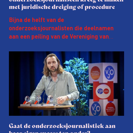
met juridische dreiging of procedure
Bijna de helft van de
onderzoeksjournalisten die deelnamen
aan een peiling van de Vereniging van
Onderzoeksjournalisten (VVOJ) kreeg de
afgelopen twee jaar te maken met
juridische dreiging of een juridische
procedure rond het eigen werk. Dat kost
journalisten tijd, ook ervaren zij stress en
soms worden publicaties aangepast of
gaat de hele publicatie zelfs niet door.
Gaat de onderzoeksjournalistiek aan
haar eigen succes ten onder?