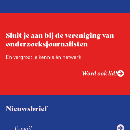
hand van drie punten:
Niet de maker, maar de ontvanger
verandert op dit moment
Hoe blijft Onderzoeksjournalistiek
Sluit je aan bij de vereniging van
relevant in tijden van nieuwe verzuiling?
onderzoeksjournalisten
Hoe moet de journalistiek omgaan met
een steeds onverschilligere macht?
En vergroot je kennis én netwerk
Word ook lid!
Nieuwsbrief