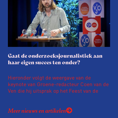
procedure rond het eigen werk. Dat kost
journalisten tijd, ook ervaren zij stress en
soms worden publicaties aangepast of
gaat de hele publicatie zelfs niet door.
Gaat de onderzoeksjournalistiek aan
haar eigen succes ten onder?
Hieronder volgt de weergave van de
keynote van Groene-redacteur Coen van de
Ven die hij uitsprak op het Feest van de
Onderzoeksjournalistiek op 19 juni 2026.
Coen uit zijn zorgen over de relatie tussen
Meer nieuws en artikelen
de macht, de pers en het publiek aan de