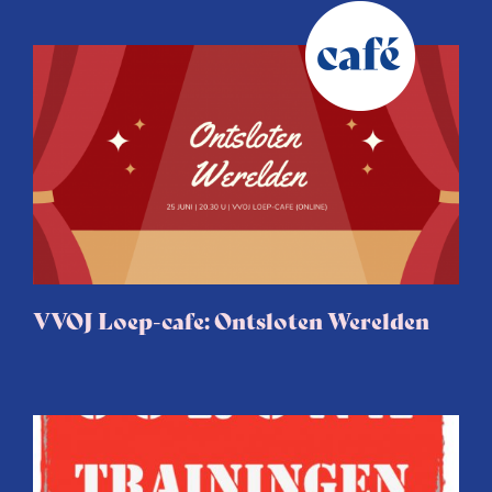
VVOJ Loep-cafe: Ontsloten Werelden