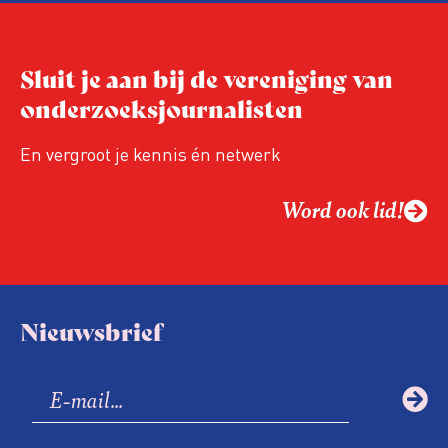
ongedocumenteerde werknemer
tegenkomen – regelmatig zogenoemde
‘collegiale meldingen’ bij de
Sluit je aan bij de vereniging van
Vreemdelingenpolitie.
onderzoeksjournalisten
En vergroot je kennis én netwerk
Word ook lid!
Nieuwsbrief