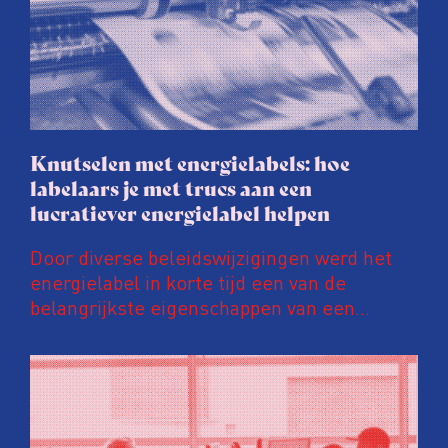
Knutselen met energielabels: hoe
labelaars je met trucs aan een
lucratiever energielabel helpen
Door diverse beleidswijzigingen werd het
energielabel in korte tijd een van de
belangrijkste eigenschappen van een
woning. Een ‘groener’ energielabel kan de
prijs van een huis en huurinkomsten met
tienduizenden euro’s opschroeven. Daar
wordt door energielabelaars en
vastgoedpartijen gretig op ingespeeld, blijkt