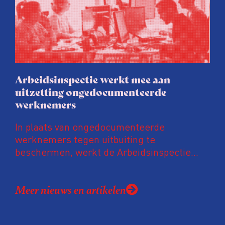
uit onderzoek van het FD. Tienduizenden
labels vallen op dubieuze wijze nét in een
groenere labelletter.
Arbeidsinspectie werkt mee aan
uitzetting ongedocumenteerde
werknemers
In plaats van ongedocumenteerde
werknemers tegen uitbuiting te
beschermen, werkt de Arbeidsinspectie
mee aan hun uitzetting. De inspectie werkt
daarvoor intensief samen met de
Meer nieuws en artikelen
Vreemdelingenpolitie. Niet alleen gaan ze
samen op controle, ook doet de
Arbeidsinspectie – als inspecteurs een