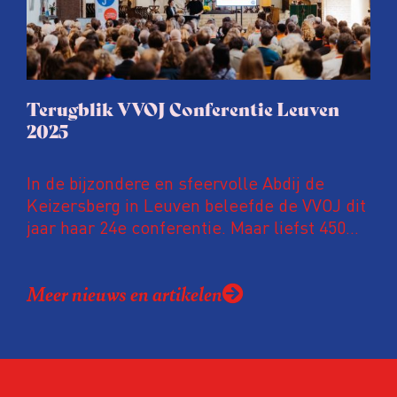
Terugblik VVOJ Conferentie Leuven
2025
In de bijzondere en sfeervolle Abdij de
Keizersberg in Leuven beleefde de VVOJ dit
jaar haar 24e conferentie. Maar liefst 450
onderzoeksjournalisten uit Nederland en
Vlaanderen kwamen samen om hun
Meer nieuws en artikelen
expertise te delen en elkaar te ontmoeten.
En de beweging groeit: bijna 40 procent van
de aanwezigen die de evaluatie invulden,
was voor het eerst op de conferentie!