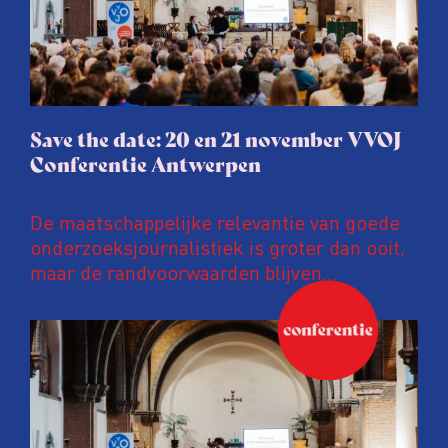
Save the date: 20 en 21 november VVOJ
Conferentie Antwerpen
De maatschappelijke relevantie van goede
onderzoeksjournalistiek is groter dan ooit,
maar de randvoorwaarden blijven
kwetsbaar. Tijdens de komende VVOJ
Conferentie duiken we in De
ongemakkelijke werkelijkheid: een eerlijke
en urgente blik op de staat van ons vak.