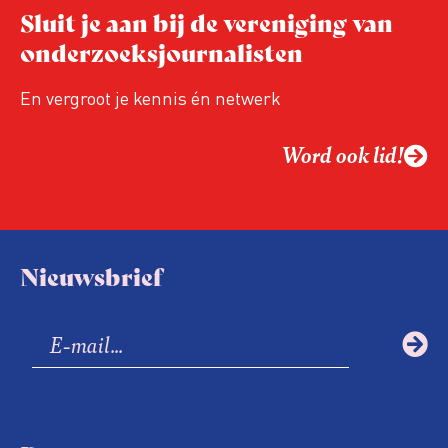
Hoe blijft Onderzoeksjournalistiek
Sluit je aan bij de vereniging van
relevant in tijden van nieuwe verzuiling?
onderzoeksjournalisten
Hoe moet de journalistiek omgaan met
een steeds onverschilligere macht?
En vergroot je kennis én netwerk
Word ook lid!
Nieuwsbrief