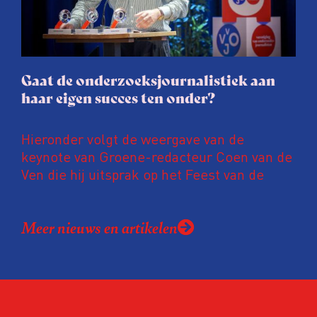
gaat de hele publicatie zelfs niet door.
Gaat de onderzoeksjournalistiek aan
haar eigen succes ten onder?
Hieronder volgt de weergave van de
keynote van Groene-redacteur Coen van de
Ven die hij uitsprak op het Feest van de
Onderzoeksjournalistiek op 19 juni 2026.
Coen uit zijn zorgen over de relatie tussen
Meer nieuws en artikelen
de macht, de pers en het publiek aan de
hand van drie punten:
Niet de maker, maar de ontvanger
verandert op dit moment