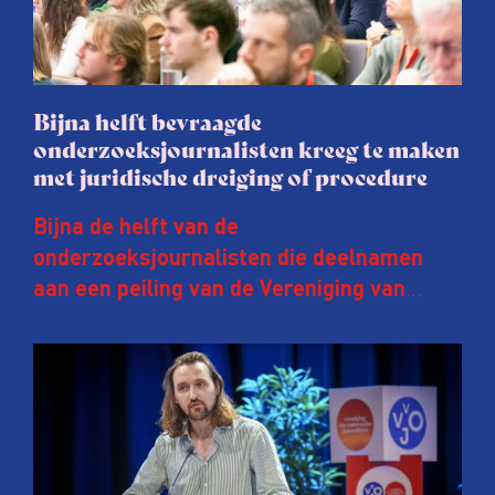
Bijna helft bevraagde
onderzoeksjournalisten kreeg te maken
met juridische dreiging of procedure
Bijna de helft van de
onderzoeksjournalisten die deelnamen
aan een peiling van de Vereniging van
Onderzoeksjournalisten (VVOJ) kreeg de
afgelopen twee jaar te maken met
juridische dreiging of een juridische
procedure rond het eigen werk. Dat kost
journalisten tijd, ook ervaren zij stress en
soms worden publicaties aangepast of