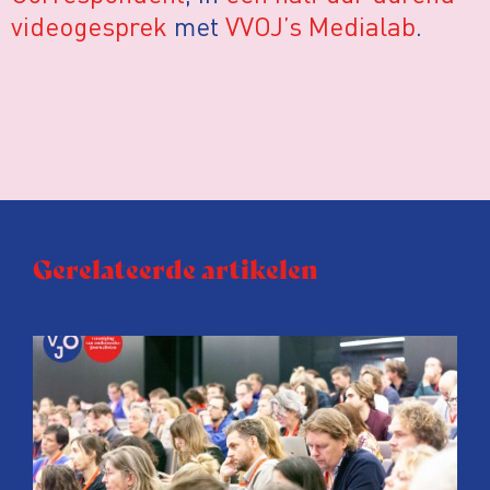
videogesprek
met
VVOJ’s Medialab
.
Gerelateerde artikelen