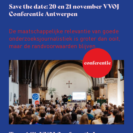
Save the date: 20 en 21 november VVOJ
Conferentie Antwerpen
De maatschappelijke relevantie van goede
onderzoeksjournalistiek is groter dan ooit,
maar de randvoorwaarden blijven
kwetsbaar. Tijdens de komende VVOJ
Conferentie duiken we in De
ongemakkelijke werkelijkheid: een eerlijke
en urgente blik op de staat van ons vak.