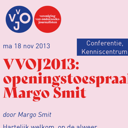
Conferentie
,
ma 18 nov 2013
Kenniscentrum
VVOJ2013:
openingstoespra
Margo Smit
door Margo Smit
Hartelijk welkom, op de alweer