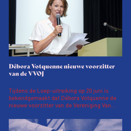
Débora Votquenne nieuwe voorzitter
van de VVOJ
Tijdens de Loep-uitreiking op 20 juni is
bekendgemaakt dat Débora Votquenne de
nieuwe voorzitter van de Vereniging Van
Onderzoeksjournalisten is. Zij volgt Evert
de Vos op, die 10 jaar lang de
voorzittershamer hanteerde.