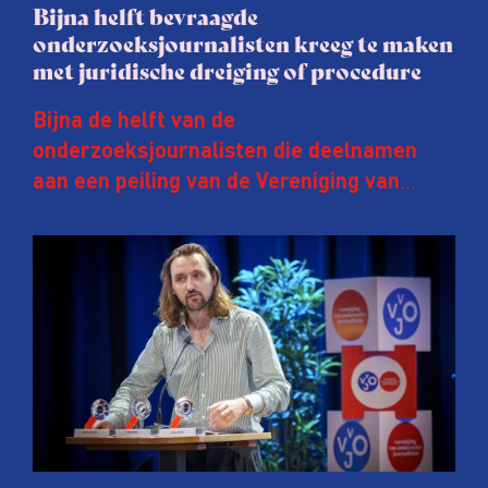
Bijna helft bevraagde
onderzoeksjournalisten kreeg te maken
met juridische dreiging of procedure
Bijna de helft van de
onderzoeksjournalisten die deelnamen
aan een peiling van de Vereniging van
Onderzoeksjournalisten (VVOJ) kreeg de
afgelopen twee jaar te maken met
juridische dreiging of een juridische
procedure rond het eigen werk. Dat kost
journalisten tijd, ook ervaren zij stress en
soms worden publicaties aangepast of
gaat de hele publicatie zelfs niet door.