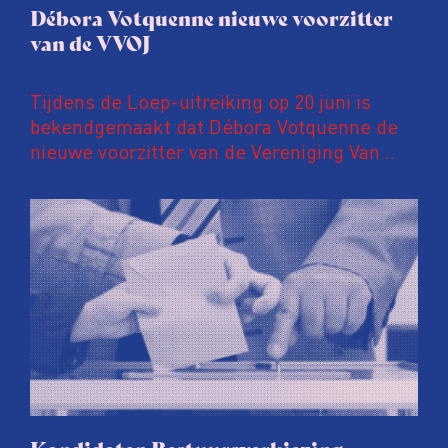
Débora Votquenne nieuwe voorzitter
van de VVOJ
Tijdens de Loep-uitreiking op 20 juni is
bekendgemaakt dat Débora Votquenne de
nieuwe voorzitter van de Vereniging Van
Onderzoeksjournalisten is. Zij volgt Evert
de Vos op, die 10 jaar lang de
voorzittershamer hanteerde.