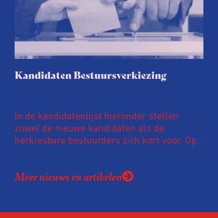
Kandidaten Bestuursverkiezing
In de kandidatenlijst hieronder stellen
zowel de nieuwe kandidaten als de
herkiesbare bestuurders zich kort voor. Op
basis van deze informatie kunnen leden
tussen 5 en 15 mei digitaal hun stem
Meer nieuws en artikelen
uitbrengen. De uitslag wordt
bekendgemaakt op de Algemene
Ledenvergadering van 26 mei.