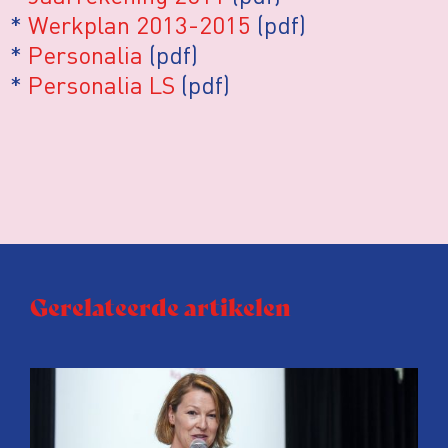
*
Werkplan 2013-2015
(pdf)
*
Personalia
(pdf)
*
Personalia LS
(pdf)
Gerelateerde artikelen