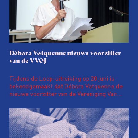
Débora Votquenne nieuwe voorzitter
van de VVOJ
Tijdens de Loep-uitreiking op 20 juni is
bekendgemaakt dat Débora Votquenne de
nieuwe voorzitter van de Vereniging Van
Onderzoeksjournalisten is. Zij volgt Evert
de Vos op, die 10 jaar lang de
voorzittershamer hanteerde.