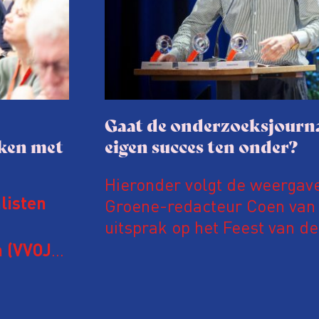
Gaat de onderzoeksjourna
aken met
eigen succes ten onder?
Hieronder volgt de weergav
Groene-redacteur Coen van d
listen
uitsprak op het Feest van de
Onderzoeksjournalistiek op 
 (VVOJ)
n met
Coen uit zijn zorgen over de 
macht, de pers en het publi
rocedure