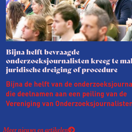
Bijna helft bevraagde
onderzoeksjournalisten kreeg te m
juridische dreiging of procedure
Bijna de helft van de onderzoeksjourna
die deelnamen aan een peiling van de
Vereniging van Onderzoeksjournalisten
kreeg de afgelopen twee jaar te make
juridische dreiging of een juridische p
Meer nieuws en artikelen