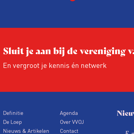
rond het eigen werk. Dat kost journalis
ook ervaren zij stress en soms worden
publicaties aangepast of gaat de hele p
zelfs niet door.
Sluit je aan bij de vereniging
En vergroot je kennis én netwerk
Nieu
Definitie
Agenda
De Loep
Over VVOJ
Nieuws & Artikelen
Contact