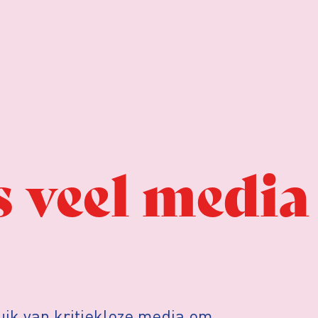
 veel media
uik van kritiekloze media om