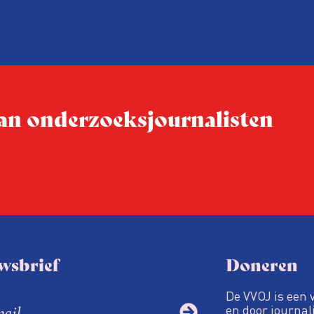
drie punten:
ten tijd,
Niet de maker, maar de o
ublicatie
dit moment
Hoe blijft Onderzoeksjourn
tijden van nieuwe verzuil
 van onderzoeksjournalisten
Hoe moet de journalisti
steeds onverschilligere 
wsbrief
Doneren
De VVOJ is een 
en door journali