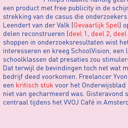
een product met free publicity in de schij
strekking van de casus die onderzoekers
Leendert van der Valk (
Gevaarlijk Spel
) 
delen reconstrueren (
deel 1
,
deel 2
,
deel
shoppen in onderzoeksresultaten wist het 
interesseren en kreeg SchoolVision, een 
schoolklassen dat presaties zou stimule
Dat terwijl de bevindingen toch net wat 
bedrijf deed voorkomen. Freelancer Yvo
een
kritisch stuk
voor het Onderwijsblad 
niet van gecharmeerd was. Gisteravond s
centraal tijdens het VVOJ Café in Amste