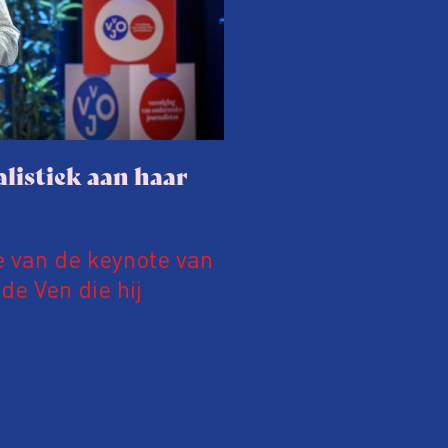
listiek aan haar
e van de keynote van
e Ven die hij
19 juni 2026.
relatie tussen de
ek aan de hand van