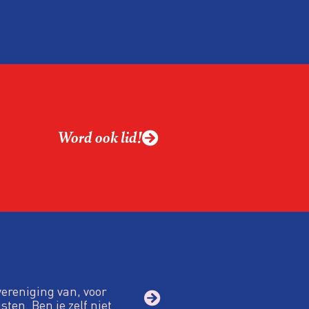
ntvanger verandert op
alistiek relevant in
ing?
ek omgaan met een
Word ook lid!
macht?
vereniging van, voor
sten. Ben je zelf niet