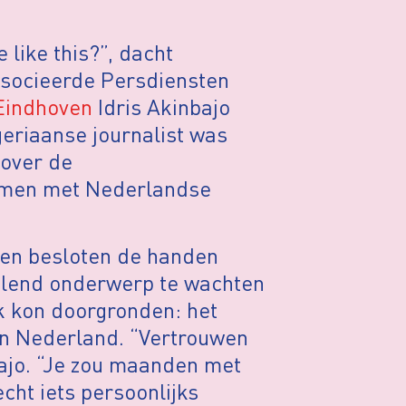
 like this?”, dacht
ssocieerde Persdiensten
 Eindhoven
Idris Akinbajo
eriaanse journalist was
 over de
samen met Nederlandse
t en besloten de handen
kelend onderwerp te wachten
jk kon doorgronden: het
 in Nederland. “Vertrouwen
bajo. “Je zou maanden met
ht iets persoonlijks