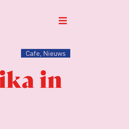
Cafe
,
Nieuws
ika in