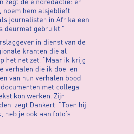
n zegt de eindredactie: er
k, noem hem alsjeblieft
s journalisten in Afrika een
s deurmat gebruikt.”
erslaggever in dienst van de
ionale kranten die al
 het net zet. “Maar ik krijg
e verhalen die ik doe, en
erken van hun verhalen bood
n documenten met collega
ekst kon werken. Zijn
den, zegt Dankert. “Toen hij
k, heb je ook aan foto’s