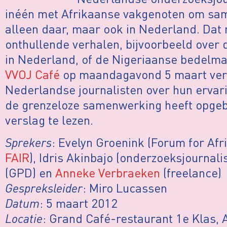
inéén met Afrikaanse vakgenoten om sam
alleen daar, maar ook in Nederland. Dat r
onthullende verhalen, bijvoorbeeld ove
in Nederland, of de Nigeriaanse bedelmai
VVOJ Café
op maandagavond 5 maart vert
Nederlandse journalisten over hun ervari
de grenzeloze samenwerking heeft opgebr
verslag te lezen.
Sprekers
: Evelyn Groenink (Forum for Afr
FAIR
), Idris Akinbajo (onderzoeksjournali
(GPD) en
Anneke Verbraeken
(freelance)
Gespreksleider
: Miro Lucassen
Datum
: 5 maart 2012
Locatie
: Grand Café-restaurant 1e Klas