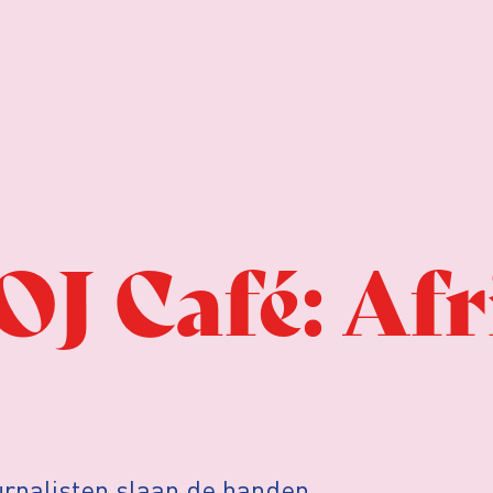
J Café: Afr
rnalisten slaan de handen